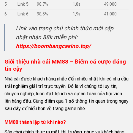
5
Link 5
98,7%
1,8s
49.000
6
Link 6
98,5%
1,9s
41.000
Link vào trang chủ chính thức mới cập
nhật nhận 88k miễn phí:
https://boombangcasino.top/
Giới thiệu nhà cái MM88 – Điểm cá cược đáng
tin cậy
Nhà cái được khách hàng nhắc đến nhiều nhất khi có nhu cầu
trải nghiệm giải trí trực tuyến. Đó là vì chúng tôi uy tín,
chuyên nghiệp, luôn đặt lợi ích và sự an toàn của hội viên
lên hàng đầu. Cùng điểm qua 1 số thông tin quan trọng ngay
sau đây để hiểu hơn về trang game nhé.
MM88 thành lập từ khi nào?
Sân chơi chính thức ra mắt thị trường, phục vụ khách hàng