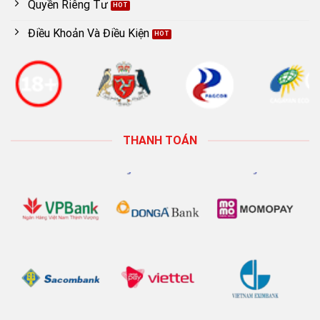
Quyền Riêng Tư
Điều Khoản Và Điều Kiện
THANH TOÁN