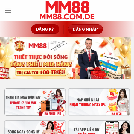
Skip
to
content
ĐĂNG KÝ
ĐĂNG NHẬP