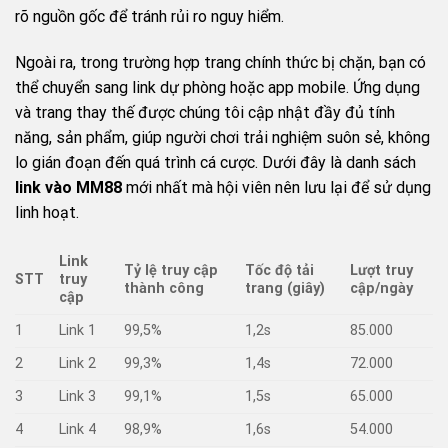
rõ nguồn gốc để tránh rủi ro nguy hiểm.
Ngoài ra, trong trường hợp trang chính thức bị chặn, bạn có
thể chuyển sang link dự phòng hoặc app mobile. Ứng dụng
và trang thay thế được chúng tôi cập nhật đầy đủ tính
năng, sản phẩm, giúp người chơi trải nghiệm suôn sẻ, không
lo gián đoạn đến quá trình cá cược. Dưới đây là danh sách
link vào MM88
mới nhất mà hội viên nên lưu lại để sử dụng
linh hoạt.
Link
Tỷ lệ truy cập
Tốc độ tải
Lượt truy
STT
truy
thành công
trang (giây)
cập/ngày
cập
1
Link 1
99,5%
1,2s
85.000
2
Link 2
99,3%
1,4s
72.000
3
Link 3
99,1%
1,5s
65.000
4
Link 4
98,9%
1,6s
54.000