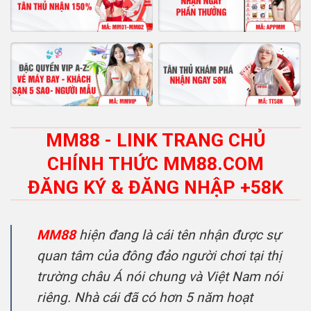
MM88 - LINK TRANG CHỦ
CHÍNH THỨC MM88.COM
ĐĂNG KÝ & ĐĂNG NHẬP +58K
MM88
hiện đang là cái tên nhận được sự
quan tâm của đông đảo người chơi tại thị
trường châu Á nói chung và Việt Nam nói
riêng. Nhà cái đã có hơn 5 năm hoạt