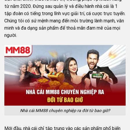
từ năm 2020. Đứng sau quản lý và điều hành nhà cái là 1
tập đoàn có tiếng trong lĩnh vực giải trí, cá cược trực tuyến.
Chúng tôi có sứ mệnh mang đến môi trường lành mạnh, văn
minh và đa dạng sản phẩm để thoả mãn đam mê của mọi
người.
Nhà cái MM88 chuyên nghiệp ra đời từ bao giờ?
Mới đầu, nhà cái chỉ tập trung vào các sản phẩm phổ biến