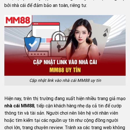
bởi nhà cái để đảm bảo an toàn, riêng tư.
Cập nhật link vào nhà cái MM88 uy tín
Hiện nay, trên thị trường đang xuất hiện nhiều trang giả mạo
nhà cái MM88
, tiếp cận khách hàng nhẹ dạ cả tin để cướp
thông tin và tài sản. Người chơi nên liên hệ với nhân viên
hoặc tìm kiếm tại các nguồn uy tín như cộng đồng người
chơi lớn, trang chuyên review. Tránh xa các trang web không