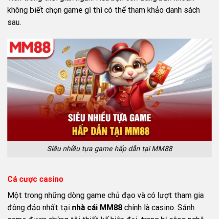
không biết chọn game gì thì có thể tham khảo danh sách
sau.
Siêu nhiều tựa game hấp dẫn tại MM88
Cá cược casino
Một trong những dòng game chủ đạo và có lượt tham gia
đông đảo nhất tại
nhà cái MM88
chính là casino. Sảnh