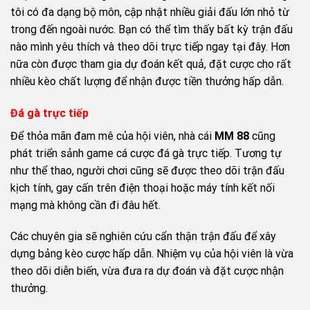
tôi có đa dạng bộ môn, cập nhật nhiều giải đấu lớn nhỏ từ
trong đến ngoài nước. Bạn có thể tìm thấy bất kỳ trận đấu
nào mình yêu thích và theo dõi trực tiếp ngay tại đây. Hơn
nữa còn được tham gia dự đoán kết quả, đặt cược cho rất
nhiều kèo chất lượng để nhận được tiền thưởng hấp dẫn.
Đá gà trực tiếp
Để thỏa mãn đam mê của hội viên, nhà cái
MM 88
cũng
phát triển sảnh game cá cược đá gà trực tiếp. Tương tự
như thể thao, người chơi cũng sẽ được theo dõi trận đấu
kịch tính, gay cấn trên điện thoại hoặc máy tính kết nối
mạng mà không cần đi đâu hết.
Các chuyên gia sẽ nghiên cứu cẩn thận trận đấu để xây
dựng bảng kèo cược hấp dẫn. Nhiệm vụ của hội viên là vừa
theo dõi diễn biến, vừa đưa ra dự đoán và đặt cược nhận
thưởng.