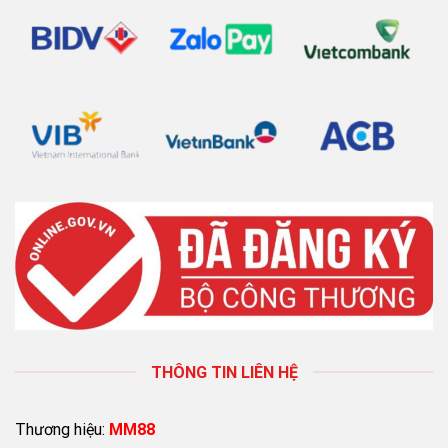
THÔNG TIN LIÊN HỆ
Thương hiệu:
MM88