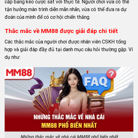
cấp bảng kèo cược sát với thực tế. Người chơi vừa có thể
tận hưởng màn trình diễn mãn nhãn, vừa có thể đưa ra dự
đoán của mình để có cơ hội chiến thắng.
Thắc mắc về MM88 được giải đáp chi tiết
Các thắc mắc của người chơi được nhân viên CSKH tổng
hợp và giải đáp đầy đủ tại danh mục câu hỏi thường gặp. Ví
dụ như:
Những thắc mắc về nhà cái MM88 phổ biến nhất